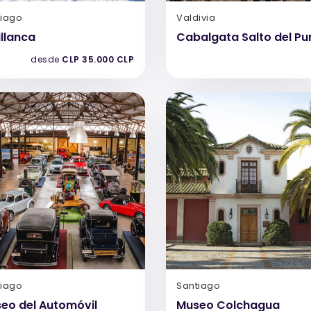
tiago
Valdivia
illanca
Cabalgata Salto del P
desde
CLP 35.000 CLP
tiago
Santiago
eo del Automóvil
Museo Colchagua